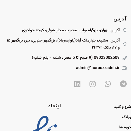
آدرس
آدرس: تهران، بزرگراه نواب، محبوب مجاز شرقی، کوچه خواجوی
آدرس: مشهد، بلوارملک آباد(بلوارسجاد)، بزرگمهر جنوبی، بین بزرگمهر ۱۵
و ۱۷، پلاک ۲۴۳/۲
09023002509 (9 صبح تا 5 عصر ، شنبه - پنج شنبه)
admin@noroozzadeh.ir
اینماد
شروع کنید
وبلاگ
دوره ها