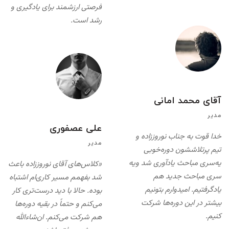
فرصتی ارزشمند برای یادگیری و
رشد است.
آقای محمد امانی
مدیر
علی عصفوری
خدا قوت بە جناب نوروززادە و
مدیر
تیم پرتلاششون دورەخوبی
یەسری مباحث یادآوری شد ویە
«کلاس‌های آقای نوروززاده باعث
سری مباحث جدید هم
شد بفهمم مسیر کاری‌ام اشتباه
یادگرفتیم. امیدوارم بتونیم
بوده. حالا با دید درست‌تری کار
بیشتر در این دورەها شرکت
می‌کنم و حتماً در بقیه دوره‌ها
کنیم.
هم شرکت می‌کنم. ان‌شاءالله