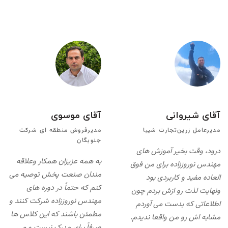
آقای شیروانی
آقای موسوی
مدیرعامل زرین‌تجارت شیبا
مدیرفروش منطقه ای شرکت
جنوبگان
درود، وقت بخیر آموزش های
به همه عزیزان همکار وعلاقه
مهندس نوروززاده برای من فوق
مندان صنعت پخش توصیه می
العاده مفید و کاربردی بود
کنم که حتماً در دوره های
ونهایت لذت رو ازش بردم چون
مهندس نوروززاده شرکت کنند و
اطلاعاتی که بدست می آوردم
مطمئن باشند که این کلاس ها
مشابه اش رو من واقعا ندیدم.
صرفاً برای مدرک نیست و می