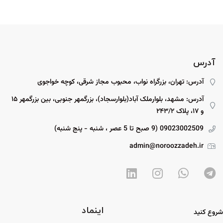
آدرس
آدرس: تهران، بزرگراه نواب، محبوب مجاز شرقی، کوچه خواجوی
آدرس: مشهد، بلوارملک آباد(بلوارسجاد)، بزرگمهر جنوبی، بین بزرگمهر ۱۵
و ۱۷، پلاک ۲۴۳/۲
09023002509 (9 صبح تا 5 عصر ، شنبه - پنج شنبه)
admin@noroozzadeh.ir
اینماد
شروع کنید