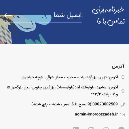
خبرنامه برای
تماس با ما
آدرس
آدرس: تهران، بزرگراه نواب، محبوب مجاز شرقی، کوچه خواجوی
آدرس: مشهد، بلوارملک آباد(بلوارسجاد)، بزرگمهر جنوبی، بین بزرگمهر ۱۵
و ۱۷، پلاک ۲۴۳/۲
09023002509 (9 صبح تا 5 عصر ، شنبه - پنج شنبه)
admin@noroozzadeh.ir