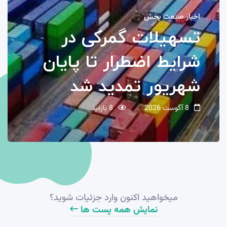
اخبار صنعت پخش
تسهیلات گمرکی در
شرایط اضطرار تا پایان
شهریور تمدید شد
8 آگوست 2026
8 بازدید
میخواهید اکنون وارد جزئیات شوید؟​
نمایش همه پست ها