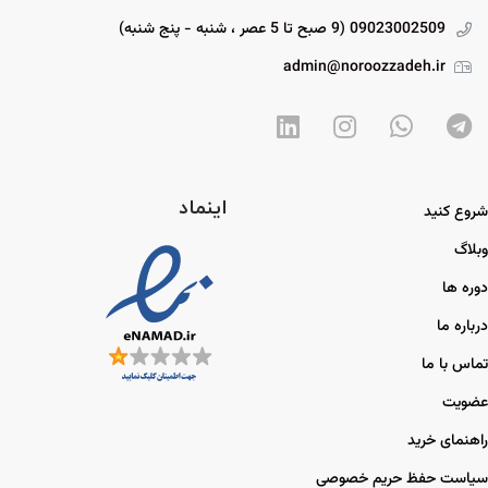
09023002509 (9 صبح تا 5 عصر ، شنبه - پنج شنبه)
admin@noroozzadeh.ir
اینماد
شروع کنید
وبلاگ
دوره ها
درباره ما
تماس با ما
عضویت
راهنمای خرید
سیاست حفظ حریم خصوصی