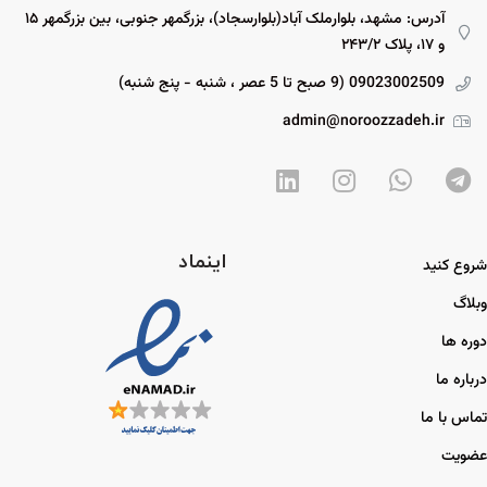
آدرس: مشهد، بلوارملک آباد(بلوارسجاد)، بزرگمهر جنوبی، بین بزرگمهر ۱۵
و ۱۷، پلاک ۲۴۳/۲
09023002509 (9 صبح تا 5 عصر ، شنبه - پنج شنبه)
admin@noroozzadeh.ir
اینماد
شروع کنید
وبلاگ
دوره ها
درباره ما
تماس با ما
عضویت