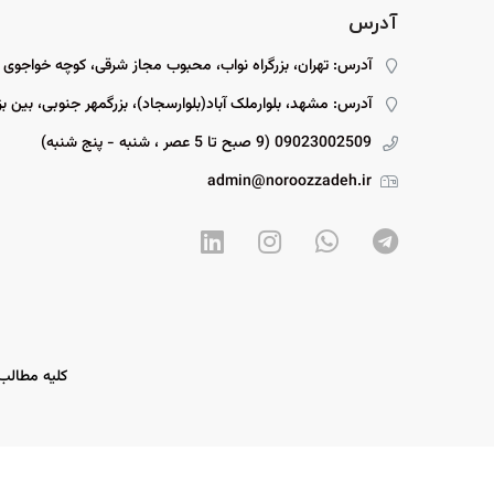
آدرس
آدرس: تهران، بزرگراه نواب، محبوب مجاز شرقی، کوچه خواجوی
آدرس: مشهد، بلوارملک آباد(بلوارسجاد)، بزرگمهر جنوبی، بین بزرگمهر ۱۵ و ۱۷، پل
09023002509 (9 صبح تا 5 عصر ، شنبه - پنج شنبه)
admin@noroozzadeh.ir
کلیه مطالب