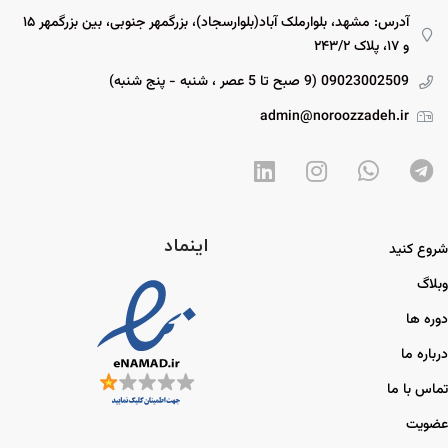
آدرس: مشهد، بلوارملک آباد(بلوارسجاد)، بزرگمهر جنوبی، بین بزرگمهر ۱۵
و ۱۷، پلاک ۲۴۳/۲
09023002509 (9 صبح تا 5 عصر ، شنبه - پنج شنبه)
admin@noroozzadeh.ir
اینماد
شروع کنید
وبلاگ
دوره ها
درباره ما
تماس با ما
عضویت