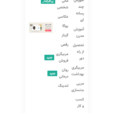
آموزش
مالی
پرطرفدار
چند
شخصی
رسانه
عکاسی
ای
یوگا
آموزش
گیتار
مدرن
رقص
تحصیل
از راه
مربیگری
جدید
دور
فروش
مربیگری
روان
جدید
بهداشت
درمانی
مربی
لندینگ
بدنسازی
کسب
و کار