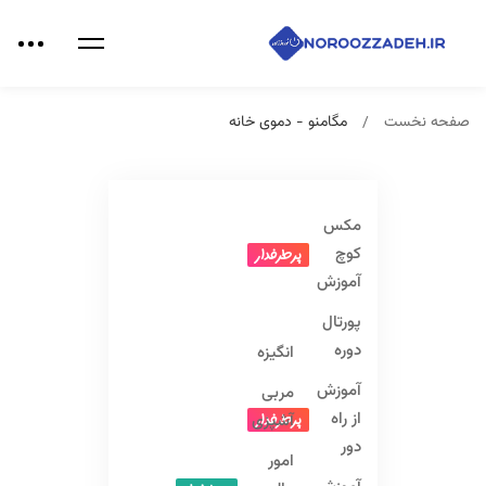
صفحه نخست
مگامنو - دموی خانه
مکس
کوچ
پرطرفدار
آموزش
پورتال
دوره
انگیزه
آموزش
مربی
از راه
پرطرفدار
آشپزی
دور
امور