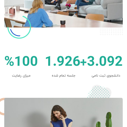
%
100
1.926
+
3.092
دانشجوی ثبت نامی
جلسه تمام شده
میزان رضایت