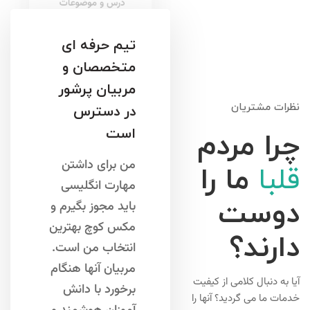
درس و موضوعات
خوشحالم. آنها
بازتاب علمی در
تیم حرفه ای
مورد روشهای مؤثر
متخصصان و
برای اتخاذ دارند.
مربیان پرشور
احسان
نظرات مشتریان
در دسترس
محمدی
/ معلم
است
چرا مردم
خصوصی
من برای داشتن
قلبا
ما را
مهارت انگلیسی
دوست
باید مجوز بگیرم و
مکس کوچ بهترین
دارند؟
انتخاب من است.
مربیان آنها هنگام
آیا به دنبال کلامی از کیفیت
برخورد با دانش
خدمات ما می گردید؟ آنها را