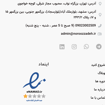
آدرس: تهران، بزرگراه نواب، محبوب مجاز شرقی، کوچه خواجوی
آدرس: مشهد، بلوارملک آباد(بلوارسجاد)، بزرگمهر جنوبی، بین بزرگمهر ۱۵
و ۱۷، پلاک ۲۴۳/۲
09023002509 (9 صبح تا 5 عصر ، شنبه - پنج شنبه)
admin@noroozzadeh.ir
اینماد
شروع کنید
وبلاگ
دوره ها
درباره ما
تماس با ما