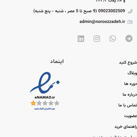
و ۱۷، پلاک ۲۴۳/۲
09023002509 (9 صبح تا 5 عصر ، شنبه - پنج شنبه)
admin@noroozzadeh.ir
اینماد
شروع کنید
وبلاگ
دوره ها
درباره ما
تماس با ما
عضویت
راهنمای خرید