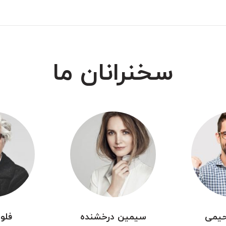
سخنرانان ما
حیمی
سیمین درخشنده
فلور