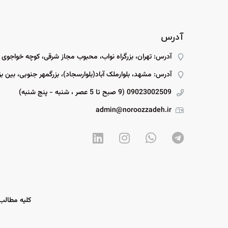
آدرس
آدرس: تهران، بزرگراه نواب، محبوب مجاز شرقی، کوچه خواجوی
آدرس: مشهد، بلوارملک آباد(بلوارسجاد)، بزرگمهر جنوبی، بین بزرگمهر ۱۵ و ۱۷، پل
09023002509 (9 صبح تا 5 عصر ، شنبه - پنج شنبه)
admin@noroozzadeh.ir
کلیه مطالب