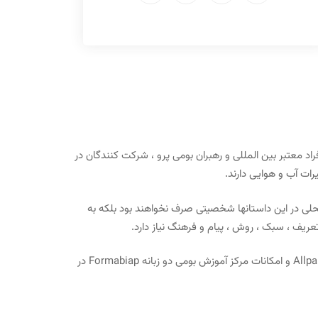
 از افراد معتبر بین المللی و رهبران بومی پرو ، شرکت کنندگان در
رات آب و هوایی دارند.
حلی در این داستانها شخصیتی صرف نخواهند بود بلکه به
ریف ، سبک ، روش ، پیام و فرهنگ نیاز دارد.
این کارگاه در تنظیمات مختلفی از جمله فرهنگ شهری مبتنی بر رودخانه ایکویتوس ، محیط جنگلی بارانی گرمسیری از ذخیره Allpahuayo Mishana و امکانات مرکز آموزش بومی دو زبانه Formabiap در