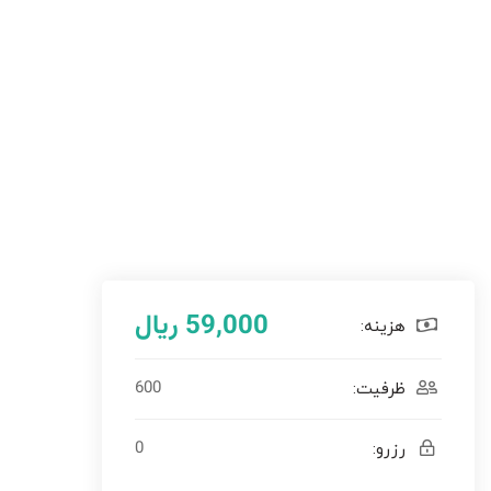
59,000 ریال
هزینه:
600
ظرفیت:
0
رزرو: