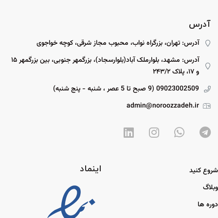
آدرس
آدرس: تهران، بزرگراه نواب، محبوب مجاز شرقی، کوچه خواجوی
آدرس: مشهد، بلوارملک آباد(بلوارسجاد)، بزرگمهر جنوبی، بین بزرگمهر ۱۵
و ۱۷، پلاک ۲۴۳/۲
09023002509 (9 صبح تا 5 عصر ، شنبه - پنج شنبه)
admin@noroozzadeh.ir
اینماد
شروع کنید
وبلاگ
دوره ها