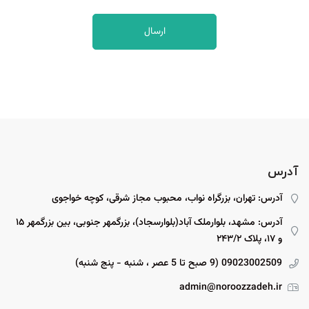
آدرس
آدرس: تهران، بزرگراه نواب، محبوب مجاز شرقی، کوچه خواجوی
آدرس: مشهد، بلوارملک آباد(بلوارسجاد)، بزرگمهر جنوبی، بین بزرگمهر ۱۵
و ۱۷، پلاک ۲۴۳/۲
09023002509 (9 صبح تا 5 عصر ، شنبه - پنج شنبه)
admin@noroozzadeh.ir