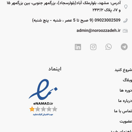
آدرس: مشهد، بلوارملک آباد(بلوارسجاد)، بزرگمهر جنوبی، بین بزرگمهر ۱۵
و ۱۷، پلاک ۲۴۳/۲
09023002509 (9 صبح تا 5 عصر ، شنبه - پنج شنبه)
admin@noroozzadeh.ir
اینماد
شروع کنید
وبلاگ
دوره ها
درباره ما
تماس با ما
عضویت
راهنمای خرید