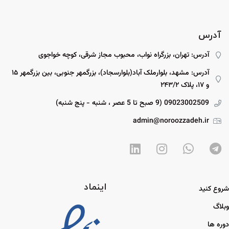
آدرس
آدرس: تهران، بزرگراه نواب، محبوب مجاز شرقی، کوچه خواجوی
آدرس: مشهد، بلوارملک آباد(بلوارسجاد)، بزرگمهر جنوبی، بین بزرگمهر ۱۵
و ۱۷، پلاک ۲۴۳/۲
09023002509 (9 صبح تا 5 عصر ، شنبه - پنج شنبه)
admin@noroozzadeh.ir
اینماد
شروع کنید
وبلاگ
دوره ها