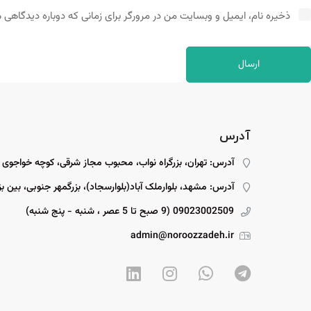
ذخیره نام، ایمیل و وبسایت من در مرورگر برای زمانی که دوباره دیدگاهی 
آدرس
آدرس: تهران، بزرگراه نواب، محبوب مجاز شرقی، کوچه خواجوی
آدرس: مشهد، بلوارملک آباد(بلوارسجاد)، بزرگمهر جنوبی، بین بزرگمهر ۱۵ و ۱۷، پل
09023002509 (9 صبح تا 5 عصر ، شنبه - پنج شنبه)
admin@noroozzadeh.ir