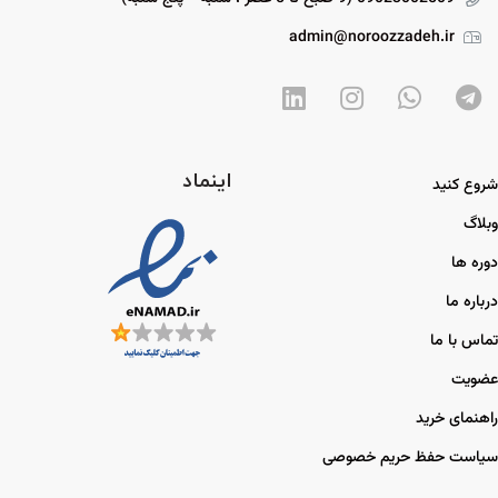
admin@noroozzadeh.ir
اینماد
شروع کنید
وبلاگ
دوره ها
درباره ما
تماس با ما
عضویت
راهنمای خرید
سیاست حفظ حریم خصوصی