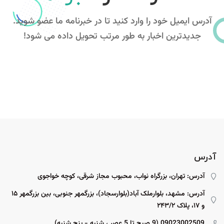
آدرس ایمیل خود را وارد کنید تا در خبرنامه ما عضو شوید.
جدیدترین اخبار به طور مرتب تحویل داده می شود!
آدرس
آدرس: تهران، بزرگراه نواب، محبوب مجاز شرقی، کوچه خواجوی
آدرس: مشهد، بلوارملک آباد(بلوارسجاد)، بزرگمهر جنوبی، بین بزرگمهر ۱۵
و ۱۷، پلاک ۲۴۳/۲
09023002509 (9 صبح تا 5 عصر ، شنبه - پنج شنبه)