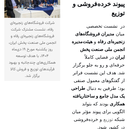
پیوند خرده‌فروشی و
توزیع
شرکت فروشگاه‌های زنجیره‌ای
در نشست تخصصی
رفاه، نشست مشترک شرکت
میان
مدیران فروشگاه‌های
فروشگاه‌های زنجیره‌ای رفاه و
زنجیره‌ای رفاه
و
هیئت‌مدیره
انجمن ملی صنعت پخش ایران،
انجمن ملی صنعت پخش
روز یکشنبه مورخ ۱۹ دی‌ماه
۱۴۰۴، با هدف توسعه
ایران
در فضایی کاملاً
همکاری‌های چندجانبه و بهبود
حرفه‌ای و رو به جلو برگزار
فرآیندهای توزیع و فروش کالا
شد. هدف این نشست فراتر
برگزار شد.
از گفتگوهای معمول صنفی
بود؛ طرفین به دنبال
طراحی
یک مدل جامع و ساختاریافته
همکاری
بودند که بتواند
الگویی برای پیوند مؤثر میان
شبکه
توزیع
و خرده‌فروشی
در کشور شود.