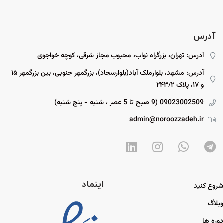
آدرس
آدرس: تهران، بزرگراه نواب، محبوب مجاز شرقی، کوچه خواجوی
آدرس: مشهد، بلوارملک آباد(بلوارسجاد)، بزرگمهر جنوبی، بین بزرگمهر ۱۵
و ۱۷، پلاک ۲۴۳/۲
09023002509 (9 صبح تا 5 عصر ، شنبه - پنج شنبه)
admin@noroozzadeh.ir
اینماد
شروع کنید
وبلاگ
دوره ها