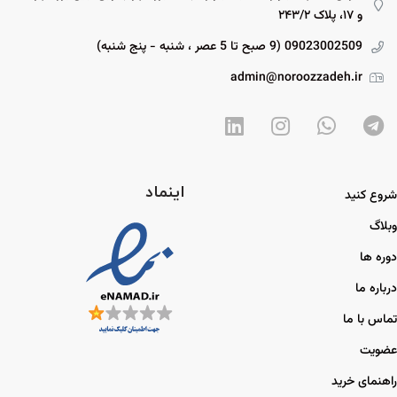
و ۱۷، پلاک ۲۴۳/۲
09023002509 (9 صبح تا 5 عصر ، شنبه - پنج شنبه)
admin@noroozzadeh.ir
اینماد
شروع کنید
وبلاگ
دوره ها
درباره ما
تماس با ما
عضویت
راهنمای خرید