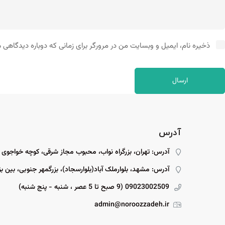
ذخیره نام، ایمیل و وبسایت من در مرورگر برای زمانی که دوباره دیدگاهی 
آدرس
آدرس: تهران، بزرگراه نواب، محبوب مجاز شرقی، کوچه خواجوی
آدرس: مشهد، بلوارملک آباد(بلوارسجاد)، بزرگمهر جنوبی، بین بزرگمهر ۱۵ و ۱۷، پل
09023002509 (9 صبح تا 5 عصر ، شنبه - پنج شنبه)
admin@noroozzadeh.ir