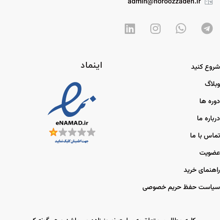
admin@noroozzadeh.ir
اینماد
شروع کنید
وبلاگ
دوره ها
درباره ما
تماس با ما
عضویت
راهنمای خرید
سیاست حفظ حریم خصوصی