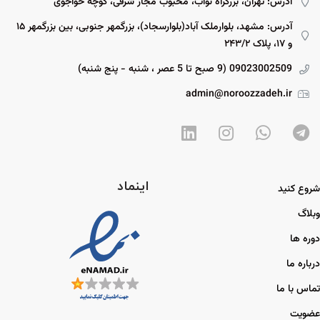
آدرس: تهران، بزرگراه نواب، محبوب مجاز شرقی، کوچه خواجوی
آدرس: مشهد، بلوارملک آباد(بلوارسجاد)، بزرگمهر جنوبی، بین بزرگمهر ۱۵
و ۱۷، پلاک ۲۴۳/۲
09023002509 (9 صبح تا 5 عصر ، شنبه - پنج شنبه)
admin@noroozzadeh.ir
اینماد
شروع کنید
وبلاگ
دوره ها
درباره ما
تماس با ما
عضویت