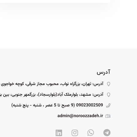
آدرس
آدرس: تهران، بزرگراه نواب، محبوب مجاز شرقی، کوچه خواجوی
آدرس: مشهد، بلوارملک آباد(بلوارسجاد)، بزرگمهر جنوبی، بین بزرگمهر ۱۵ و ۱۷، پل
09023002509 (9 صبح تا 5 عصر ، شنبه - پنج شنبه)
admin@noroozzadeh.ir