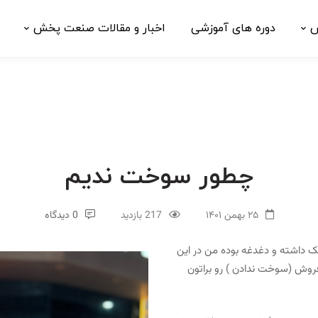
ش
دوره های آموزشی
اخبار و مقالات صنعت پخش
چطور سوخت ندیم
۲۵ بهمن ۱۴۰۱
217 بازدید
0 دیدگاه
 داشته و دغدغه بوده من در این
ریسک فروش (سوخت ندادن ) رو براتون