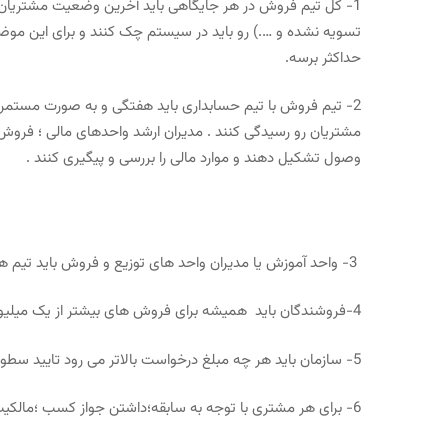
1- کل تیم فروش در هر جایگاهی باید آخرین وضعیت مشتریان
تسویه نشده و ….) رو باید در سیستم چک کنند و برای این موضوع 
حداکثر برسه.
2- تیم فروش با تیم حسابداری باید هفتگی و به صورت مستمر
وصول تشکیل دهند و موارد مالی را بررسی و پیگیری کنند .
3- واحد آموزش یا مدیران واحد های توزیع و فروش باید تیم های خود را مکرر مورد آموزش آخرین قوانین صدور چک و نحوه دریافت اسناد مالی و…قرار دهند .
4-فروشندگان باید همیشه برای فروش های بیشتر از یک میلیون تومن حساسیت به خرج دهند .
5- سازمان باید هر چه مبلغ درخواست بالاتر می رود تایید سطوح بالاتر تیم فروش را الزامی کند.
6- برای هر مشتری با توجه به سابقه؛داشتن جواز کسب ؛مالکیت و …..حد بالای اعتباری در سیستم به صورت فاکتوری و اسنادی تعریف کنید .