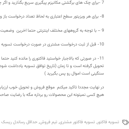
7 -برای چک های برگشتی مکانیزم پیگیری سریع بگذارید و اگر چکی بالاتر از ده روز است که برگه شده می بایست به عنوان چک مشکوک الوصول پیگیری دو چندان بشود .
8- برای هر ویزیتور سطح اعتباری به لحاظ تعداد درخواست باز و مقدار ریالی مطالبات تعریف نمایید .
9 – با توجه به گروههای مختلف اینترنتی حتما اخرین وضعیت مشتریان را قبل از ثبت درخواست مورد بررسی قرار دهید .
10- قبل از ثبت درخواست مشتری در صورت درخواست تسویه چکی حتما چک مشتری رو از بانک استعلام کنید (در مورد نکات دریافت چک یک پست جداگانه خواهم داشت که توجه کنید )
11- در صورتی که بالاجبار خواستید فاکتوری را مانده کنید 
تحویل گرفته است و تا زمان (تاریخ توافق تسویه یادداشت شود ) 
سنگینی است اموال رو پس بگیرید )
در نهایت مجددا تاکید میکنم موقع فروش و تحویل خوب ارزیابی 
هیچ کسی نمیتونه ابن محصولات رو برداره مگه با رضایت صاحب
تسویه فاکتور
,
تسویه فاکتور مشتری
,
تیم فروش
,
حداقل رساندل ریسک 