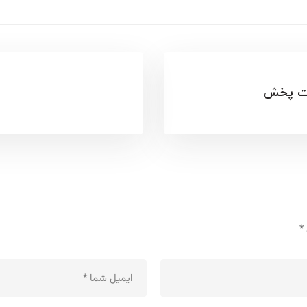
عت پخش
*