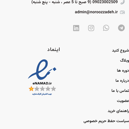
09023002509 (9 صبح تا 5 عصر ، شنبه - پنج شنبه)
admin@noroozzadeh.ir
اینماد
شروع کنید
وبلاگ
دوره ها
درباره ما
تماس با ما
عضویت
راهنمای خرید
سیاست حفظ حریم خصوصی