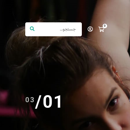
/
01
03