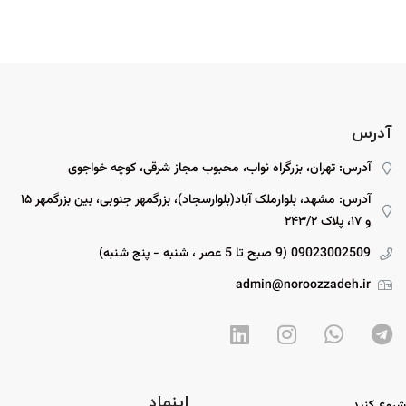
آدرس
آدرس: تهران، بزرگراه نواب، محبوب مجاز شرقی، کوچه خواجوی
آدرس: مشهد، بلوارملک آباد(بلوارسجاد)، بزرگمهر جنوبی، بین بزرگمهر ۱۵
و ۱۷، پلاک ۲۴۳/۲
09023002509 (9 صبح تا 5 عصر ، شنبه - پنج شنبه)
admin@noroozzadeh.ir
اینماد
شروع کنید