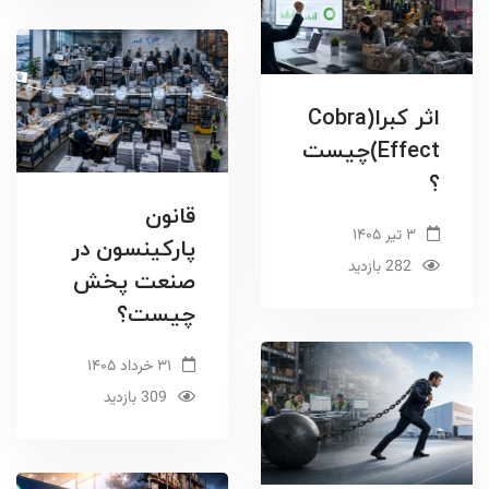
اثر کبرا(Cobra
Effect)چیست
؟
قانون
۳ تیر ۱۴۰۵
پارکینسون در
282 بازدید
صنعت پخش
چیست؟
۳۱ خرداد ۱۴۰۵
309 بازدید